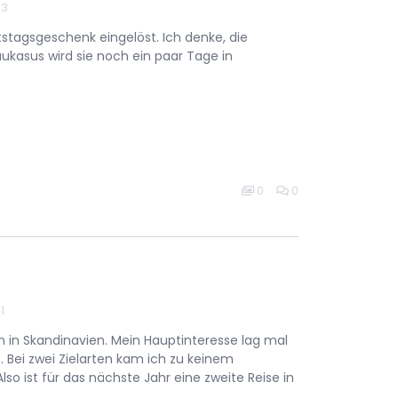
13
tstagsgeschenk eingelöst. Ich denke, die
aukasus wird sie noch ein paar Tage in
0
0
1
n in Skandinavien. Mein Hauptinteresse lag mal
. Bei zwei Zielarten kam ich zu keinem
lso ist für das nächste Jahr eine zweite Reise in