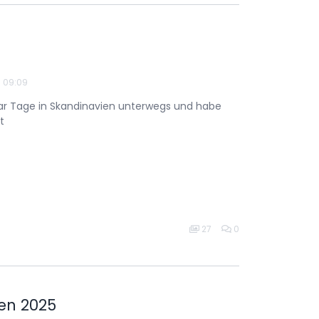
- 09:09
aar Tage in Skandinavien unterwegs und habe
t
27
0
en 2025