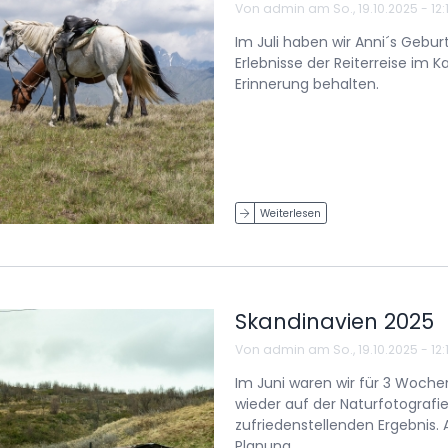
Von
admin
am
So., 19.10.2025 - 12:
Im Juli haben wir Anni´s Gebur
Erlebnisse der Reiterreise im K
Erinnerung behalten.
Weiterlesen
Skandinavien 2025
Von
admin
am
So., 19.10.2025 - 12:1
Im Juni waren wir für 3 Woche
wieder auf der Naturfotografie
zufriedenstellenden Ergebnis. A
Planung.