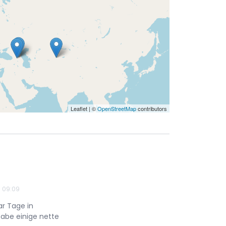
Leaflet | ©
OpenStreetMap
contributors
- 09:09
ar Tage in
abe einige nette