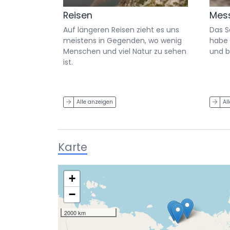
Reisen
Mes
Auf längeren Reisen zieht es uns
Das 
meistens in Gegenden, wo wenig
habe 
Menschen und viel Natur zu sehen
und b
ist.
Alle anzeigen
Al
Karte
+
−
2000 km